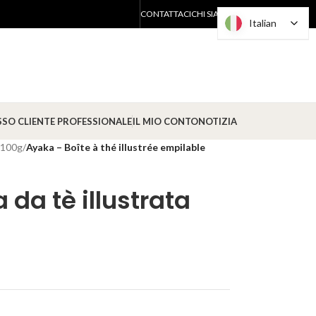
CONTATTACI
CHI SIAMO?
Italian
Italian
ESSO CLIENTE PROFESSIONALE
IL MIO CONTO
NOTIZIA
- 100g
/
Ayaka – Boîte à thé illustrée empilable
da tè illustrata