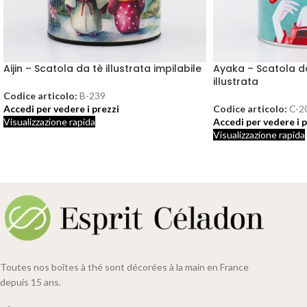
Aijin – Scatola da tè illustrata impilabile
Ayaka – Scatola da
illustrata
Codice articolo:
B-239
Accedi per vedere i prezzi
Codice articolo:
C-2
Visualizzazione rapida
Accedi per vedere i p
Visualizzazione rapida
Toutes nos boîtes à thé sont décorées à la main en France
depuis 15 ans.