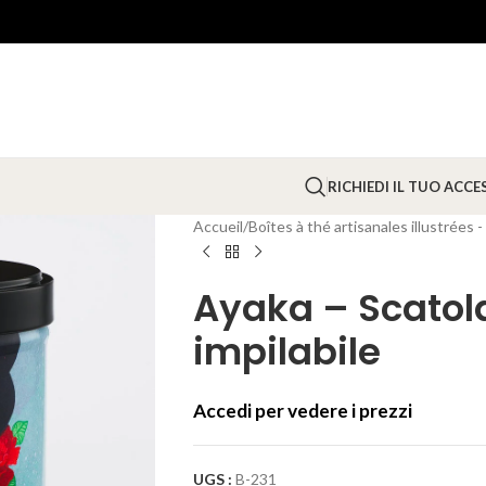
RICHIEDI IL TUO ACC
Accueil
/
Boîtes à thé artisanales illustrées 
Ayaka – Scatola 
impilabile
Accedi per vedere i prezzi
UGS :
B-231