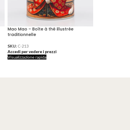
Mao Mao – Boîte à thé illustrée
CALDO
traditionnelle
Mugi – Boîte à t
SKU:
C-213
Accedi per vedere i prezzi
SKU:
B-238
Visualizzazione rapida
Accedi per vedere 
Visualizzazione rap