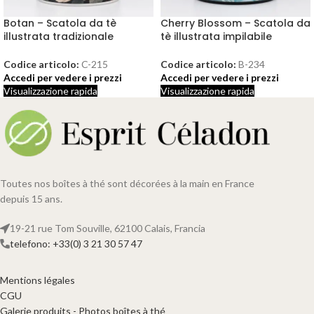
Botan – Scatola da tè
Cherry Blossom – Scatola da
illustrata tradizionale
tè illustrata impilabile
Codice articolo:
C-215
Codice articolo:
B-234
Accedi per vedere i prezzi
Accedi per vedere i prezzi
Visualizzazione rapida
Visualizzazione rapida
Toutes nos boîtes à thé sont décorées à la main en France
depuis 15 ans.
19-21 rue Tom Souville, 62100 Calais, Francia
telefono: +33(0) 3 21 30 57 47
Mentions légales
CGU
Galerie produits - Photos boîtes à thé