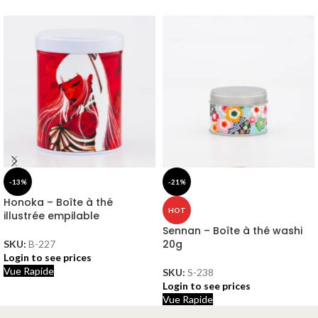
-13%
-21%
Honoka – Boîte à thé
HOT
illustrée empilable
Sennan – Boîte à thé washi
20g
SKU:
B-227
Login to see prices
Vue Rapide
SKU:
S-238
Login to see prices
Vue Rapide