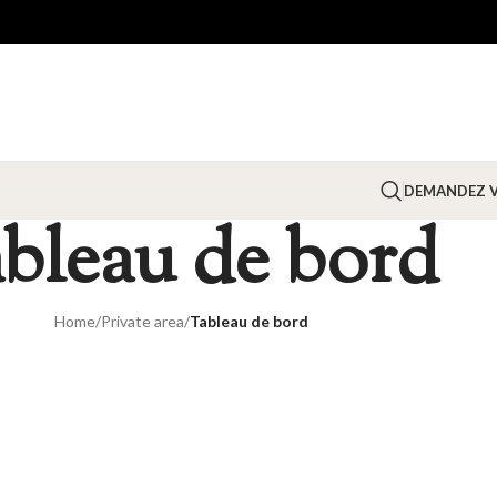
DEMANDEZ V
bleau de bord
Home
/
Private area
/
Tableau de bord