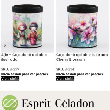
Aijin – Caja de té apilable
Caja de té apilable ilustrada
ilustrada
Cherry Blossom
SKU:
B-239
SKU:
B-234
Inicia sesión para ver precios
Inicia sesión para ver precios
Vista rápida
Vista rápida