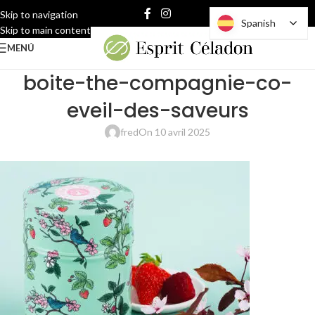
Skip to navigation
Spanish
Spanish
Skip to main content
MENÚ
boite-the-compagnie-co-
eveil-des-saveurs
fred
On 10 avril 2025