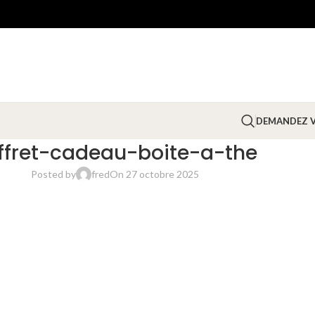
DEMANDEZ V
ffret-cadeau-boite-a-the
Posted by
fred
On 27 octobre 2025