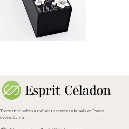
Toutes nos boîtes à thé sont décorées à la main en France
depuis 15 ans.