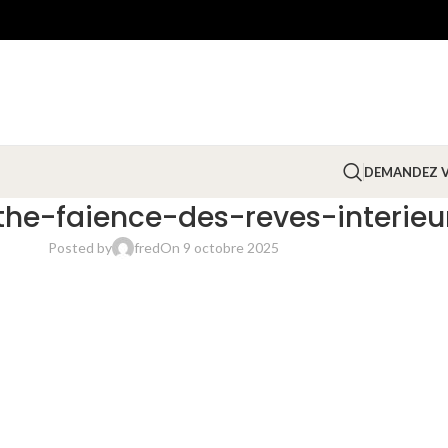
DEMANDEZ V
the-faience-des-reves-interieu
Posted by
fred
On 9 octobre 2025