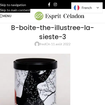
Skip to navigation
French
French
Skip to main content
MENU
B-boite-the-illustree-la-
sieste-3
fred
On 11 août 2022